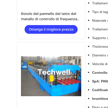
Trattament
Tipo di tag
Rotolo del pannello del tetto del
metallo di controllo di frequenza
Materiale d
dello SpA che forma macchina con
Ottenga il migliore prezzo
Trattament
l'acciaio di colore, materia prima di
PPGI
Supporto a
Thickmess
Diametro 
Velocità d
Controllo
SpA: PAN
Codifica
Invertito
Peso a mac