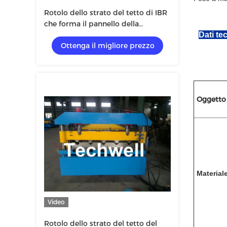
Rotolo dello strato del tetto di IBR
che forma il pannello della
macchina/IBR che forma macchina
Dati te
Ottenga il migliore prezzo
per la fabbricazione del
rivestimento della parete del tetto
Oggetto
Material
Video
Rotolo dello strato del tetto del