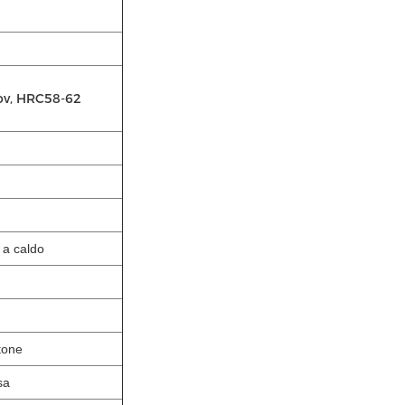
ov, HRC58-62
a caldo
tone
sa