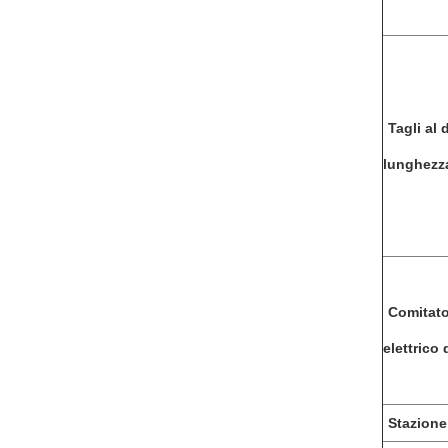
Tagli al 
lun
Comitato 
elettrico
Stazione