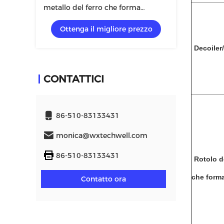
metallo del ferro che forma
macchina con Uncoiler manuale o
Ottenga il migliore prezzo
idraulico
Decoiler
CONTATTICI
86-510-83133431
monica@wxtechwell.com
86-510-83133431
Rotolo d
che form
Contatto ora