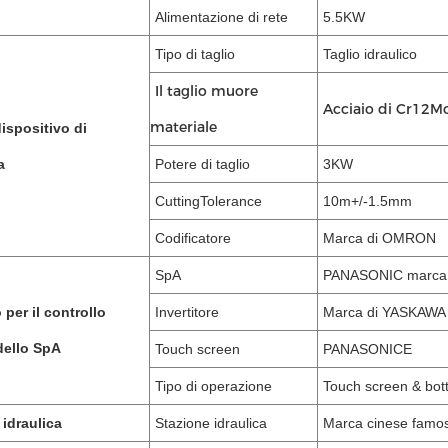
Alimentazione di rete
5.5KW
Tipo di taglio
Taglio idraulico
Il taglio muore
Acciaio di Cr12M
materiale
dispositivo di
ghezza
Potere di taglio
3KW
CuttingTolerance
10m+/-1.5mm
Codificatore
Marca di OMRON
SpA
PANASONIC marca 
per il controllo
Invertitore
Marca di YASKAWA
 dello SpA
Touch screen
PANASONICE
Tipo di operazione
Touch screen & bot
 idraulica
Stazione idraulica
Marca cinese famo