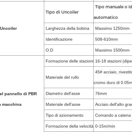
Tipo manuale o id
Tipo di Uncoiler
automatico
/Uncoiler
Larghezza della bobina
Massimo 1250mm
Identificazione
508-610mm
O.D
Massimo 1500mm
Formazione delle stazioni
16-18 stazioni (dipe
45# acciaio, rivestit
Materiale del rullo
cromo duro 
Diametro dell'asse
76mm
el pannello di PBR
a macchina
Materiale dell'asse
Acciaio dell'alto gr
Tipo di azionamento
Comando a catena
Formazione della velocità
0-15m/min