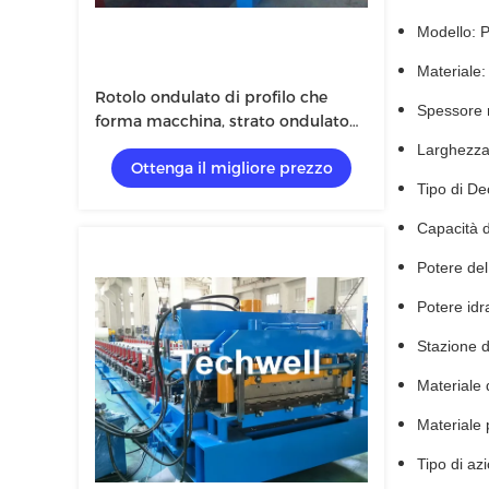
Modello: P
Materiale: 
Rotolo ondulato di profilo che
Spessore 
forma macchina, strato ondulato
che fa macchina con il sistema di
Larghezza 
Ottenga il migliore prezzo
controllo dello SpA
Tipo di De
Capacità d
Potere del
Potere idr
Stazione d
Materiale 
Materiale 
Tipo di az