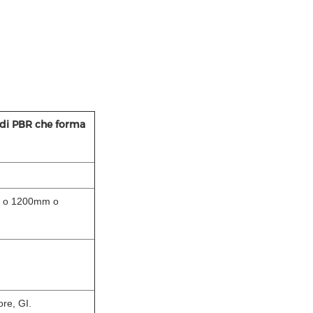
o di PBR che forma
.8mm
m o 1200mm o
olore, GI.