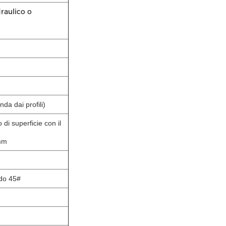
raulico o
nda dai profili)
o di superficie con il
di 0.05mm
ado 45#