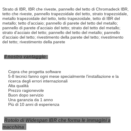
Tabella di distanza massima
Tipo della Tabella
Tipo
del 
Strato di IBR, IBR che riveste, pannello del tetto di Chromadeck IBR,
Funzione
per 
tetto che riveste, pannello trapezoidale del tetto, strato trapezoidale,
panne
metallo trapezoidale del tetto, tetto trapezoidale, tetto di IBR del
metallo; tetto d'acciaio; pannello di parete del tetto del metallo;
pannello di parete d'acciaio del tetto; strato del tetto del metallo;
strato d'acciaio del tetto; pannello del tetto del metallo; pannello
d'acciaio del tetto; rivestimento della parete del tetto; rivestimento
del tetto; rivestimento della parete
Il nostro vantaggio
Copra che progetta software
5-8 tecnici fanno ogni mese specialmente l'installazione e la
ricerca degli errori internazionali
Alta qualità
Prezzo ragionevole
Buon dopo servizio
Una garanzia da 1 anno
Più di 10 anni di esperienza
Rotolo di Widespan IBR che forma le immagini a
macchina