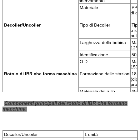
snervamento
Materiale
PPGI
di c
Decoiler/Uncoiler
Tipo di Decoiler
Tip
o idr
auto
Larghezza della bobina
Mas
125
Identificazione
508
O.D
Mas
150
Rotolo di IBR che forma macchina
Formazione delle stazioni
18 s
(dip
profi
Materiale del rullo
45# 
rives
super
Componenti principali del rotolo di IBR che formano
crom
macchina
0
Diametro dell'asse
76
Materiale dell'asse
Acci
Decoiler/Uncoiler
1 unità
dell'