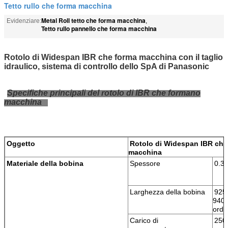
Tetto rullo che forma macchina
Metal Roll tetto che forma macchina
Evidenziare:
,
Tetto rullo pannello che forma macchina
Rotolo di Widespan IBR che forma macchina con il taglio
idraulico, sistema di controllo dello SpA di Panasonic
Specifiche principali del rotolo di IBR che formano
macchina
Oggetto
Rotolo di Widespan IBR che
macchina
Materiale della bobina
Spessore
0.
Larghezza della bobina
925
940
ordi
Carico di
250