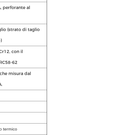
, perforante al
lio (strato di taglio
)
r12, con il
HRC58-62
che misura dal
A.
mento termico