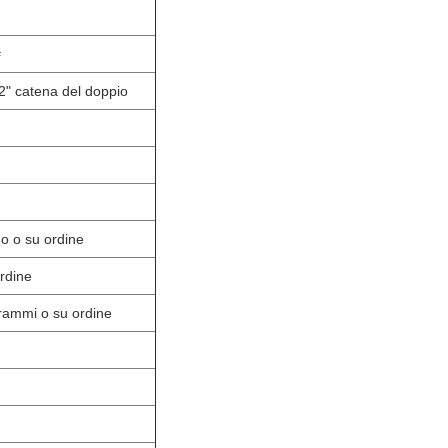
#
2" catena del doppio
 o su ordine
rdine
rammi o su ordine