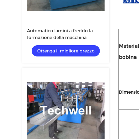
Dati t
Automatico lamini a freddo la
formazione della macchina
Material
Ottenga il migliore prezzo
bobina
Dimension