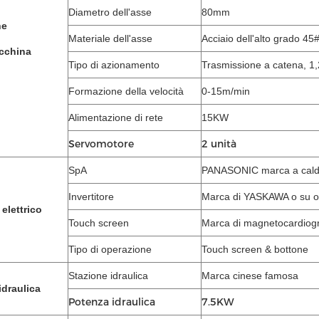
Diametro dell'asse
80mm
he
Materiale dell'asse
Acciaio dell'alto grado 45
cchina
Tipo di azionamento
Trasmissione a catena, 1,
Formazione della velocità
0-15m/min
Alimentazione di rete
15KW
Servomotore
2 unità
SpA
PANASONIC marca a caldo
Invertitore
Marca di YASKAWA o su o
 elettrico
Touch screen
Marca di magnetocardiog
Tipo di operazione
Touch screen & bottone
Stazione idraulica
Marca cinese famosa
idraulica
Potenza idraulica
7.5KW