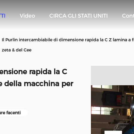
TI
Video
CIRCA GLI STATI UNITI
Cont
Il Purlin intercambiabile di dimensione rapida la C Z lamina a 
zeta & del Cee
mensione rapida la C
e della macchina per
re facenti