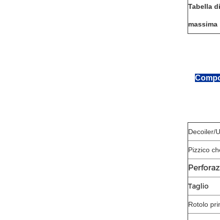
Tabella d
massima
Compon
Decoiler/U
Pizzico ch
Perfora
Taglio
Rotolo pr