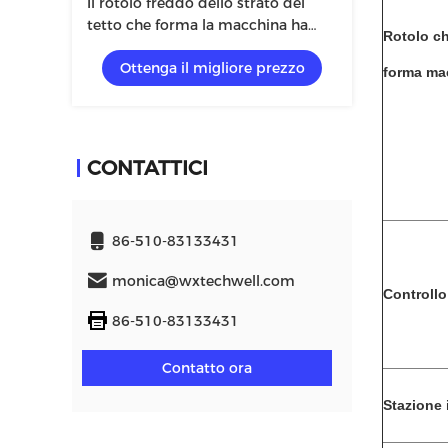
Il rotolo freddo dello strato del
tetto che forma la macchina ha
Rotolo c
ondulato 0.8mm i 10m/min
Ottenga il migliore prezzo
forma ma
CONTATTICI
86-510-83133431
monica@wxtechwell.com
Controllo
86-510-83133431
Contatto ora
Stazione 