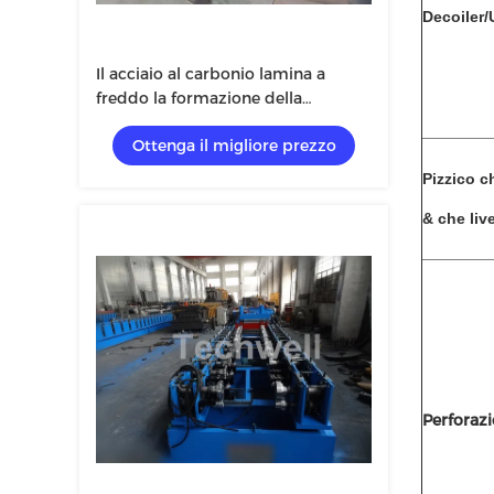
Decoiler/
Il acciaio al carbonio lamina a
freddo la formazione della
macchina
Ottenga il migliore prezzo
Pizzico c
& che live
Perforaz