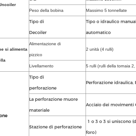
Uncoiler
Peso della bobina
Massimo 5 tonnellate
Tipo di
Tipo o idraulico manual
Decoiler
automatico
Alimentazione di
he si alimenta
2 unità (4 rulli)
pizzico
lla
Livellamento
5 rulli (rulli della tomaia 2
Tipo di
Perforazione idraulica,
perforazione
La perforazione muore
Acciaio dei movimenti
materiale
ione
1 o 3 o 3 si uniscono (
Stazione di perforazione
foro)