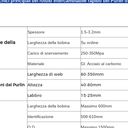
ecnici principali del rotolo intercambiabile rapido del Purl
Spessore
1.5-3.2
e della
Larghezza della bobina
Su ordine
Carico di snervamento
250-350Mpa
Materiale
GI. Acciaio al 
Larghezza di web
80-350mm
i del Purlin
Altezza
40-80mm
Labbro
15-25mm
Larghezza della bobina
Massimo 600mm
Identificazione
508-610mm
O.D
Massimo 1500mm