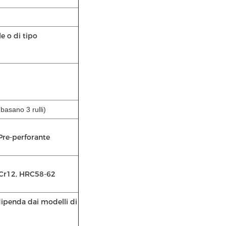
e o di tipo
, basano 3 rulli)
 Pre-perforante
 Cr12, HRC58-62
dipenda dai modelli di