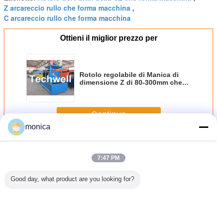
Z arcareccio rullo che forma macchina
,
C arcareccio rullo che forma macchina
Ottieni il miglior prezzo per
Rotolo regolabile di Manica di
dimensione Z di 80-300mm che
forma macchina
Continua
monica
Arcareccio rullo che forma macchina
Più
7:47 PM
Good day, what product are you looking for?
olo
Lo SpA del
Acciaio dolce 1,5'
rotolo
rotolo del 
mbiabile
acciaio al
Purlin a catena
intercambiabile
20KW C
ico del
carbonio 3.0mm
della trasmissione
rapido del Purlin
forma 
/di C che
controlla il rotolo
5m/Min Z che fa
della CZ di 7 rulli
intercamb