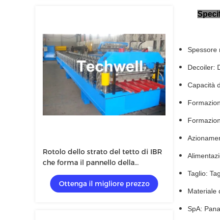
Specif
Spessore 
Decoiler: 
Capacità d
Formazion
Formazione
Azionamen
Rotolo dello strato del tetto di IBR
Alimentazi
che forma il pannello della
macchina/IBR che forma macchina
Taglio: Tag
Ottenga il migliore prezzo
per la fabbricazione del
Materiale 
rivestimento della parete del tetto
SpA: Pana