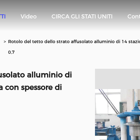
TI
Video
CIRCA GLI STATI UNITI
Cont
>
Rotolo del tetto dello strato affusolato alluminio di 14 st
0,7
fusolato alluminio di
 con spessore di