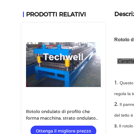
Descri
PRODOTTI RELATIVI
Rotolo d
Caratte
1.
Questo 
regola la 
2.
Il panne
Rotolo ondulato di profilo che
del tetto è
forma macchina, strato ondulato
che fa macchina con il sistema di
3.
Il rotol
Ottenga il migliore prezzo
controllo dello SpA