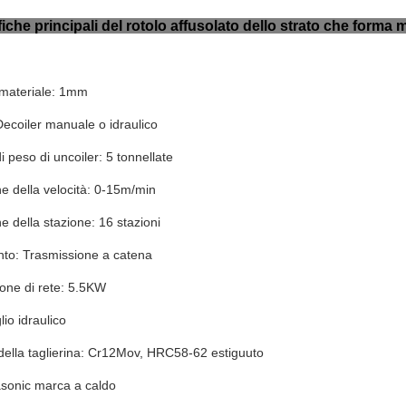
iche principali del rotolo affusolato dello strato che forma
materiale: 1mm
Decoiler manuale o idraulico
i peso di uncoiler: 5 tonnellate
e della velocità: 0-15m/min
 della stazione: 16 stazioni
to: Trasmissione a catena
one di rete: 5.5KW
lio idraulico
della taglierina: Cr12Mov, HRC58-62 estiguuto
sonic marca a caldo