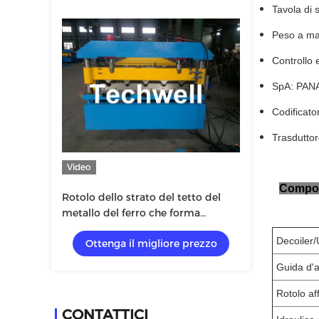
Tavola di 
Peso a ma
Controllo 
SpA: PAN
Codificat
Trasdutto
Video
Compon
Rotolo dello strato del tetto del
metallo del ferro che forma
macchina con Uncoiler manuale o
Decoiler/
Ottenga il migliore prezzo
idraulico
Guida d'
Rotolo af
CONTATTICI