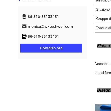
Idrau
Stazione 
86-510-83133431
Gruppo di
monica@wxtechwell.com
Tabelle d
86-510-83133431
Flusso
Contatto ora
Decoiler -
che si for
Disegni