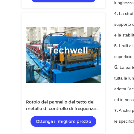
lunghezza, 
4.
La strutt
supporto d
e la stabi
5.
I rulli 
superficie
6.
La part
tutta la lu
adotta l'ac
ed in nes
Rotolo del pannello del tetto del
metallo di controllo di frequenza
7.
Anche po
dello SpA che forma macchina con
Ottenga il migliore prezzo
le specific
l'acciaio di colore, materia prima di
PPGI