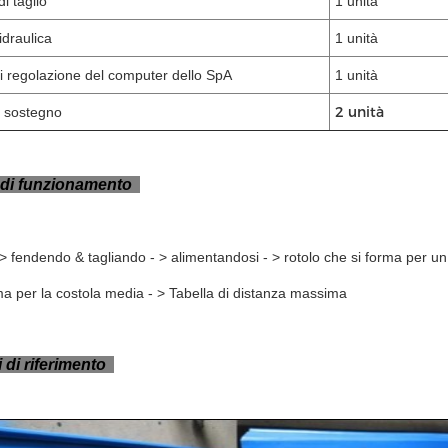
lico di taglio
1 unità
idraulica
1 unità
 regolazione del computer dello SpA
1 unità
2 unità
i sostegno
 di funzionamento
 > fendendo & tagliando - > alimentandosi - > rotolo che si forma per un r
ma per la costola media - > Tabella di distanza massima
 di riferimento