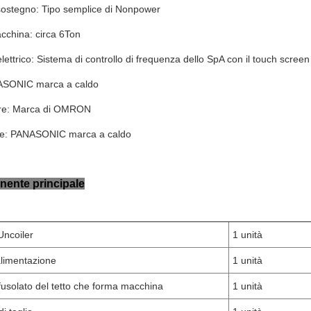
sostegno: Tipo semplice di Nonpower
cchina: circa 6Ton
elettrico: Sistema di controllo di frequenza dello SpA con il touch screen
ASONIC marca a caldo
ore: Marca di OMRON
re: PANASONIC marca a caldo
ente principale
Uncoiler
1 unità
alimentazione
1 unità
fusolato del tetto che forma macchina
1 un