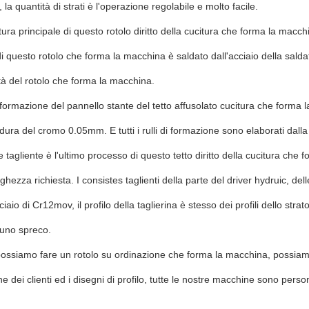
la quantità di strati è l'operazione regolabile e molto facile.
ura principale di questo rotolo diritto della cucitura che forma la macchi
i questo rotolo che forma la macchina è saldato dall'acciaio della salda
lità del rotolo che forma la macchina.
di formazione del pannello stante del tetto affusolato cucitura che forma 
 dura del cromo 0.05mm. E tutti i rulli di formazione sono elaborati dall
e tagliente è l'ultimo processo di questo tetto diritto della cucitura che
nghezza richiesta. I consistes taglienti della parte del driver hydruic, dell
ciaio di Cr12mov, il profilo della taglierina è stesso dei profili dello stra
suno spreco.
ssiamo fare un rotolo su ordinazione che forma la macchina, possiamo
he dei clienti ed i disegni di profilo, tutte le nostre macchine sono person