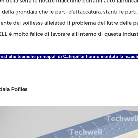
ori della serra le nostre macchine portatili auto-fabbrica
 della grondaia che le parti d'attaccatura, stanti le parti
nte dei soillesss alleiated il problema del futre delle p
 è molto felice di lavorare all'interno di questa indust
eristiche tecniche principali di Caterpillar hanno montato la macch
daia Pofiles