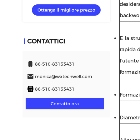
scarico dell'acqua piovana
desidera
Ottenga il migliore prezzo
backword
E la str
CONTATTICI
rapida d
l'utente
86-510-83133431
formazio
monica@wxtechwell.com
86-510-83133431
Formazi
Contatto ora
Diametr