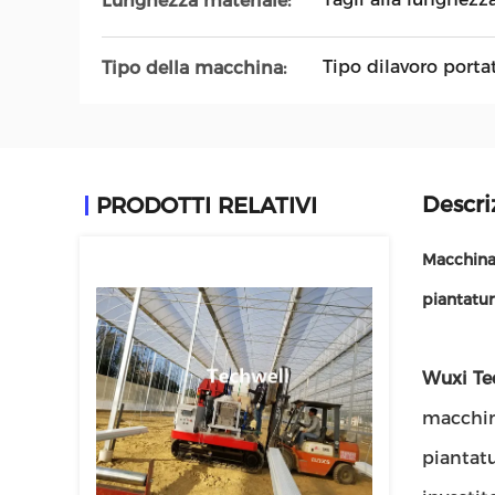
Lunghezza materiale:
Tipo dilavoro portat
Tipo della macchina:
Descri
PRODOTTI RELATIVI
Macchina 
piantatur
Wuxi Te
macchine
piantatu