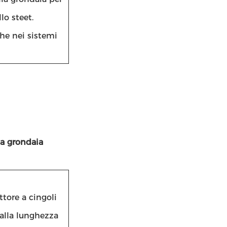
lo steet.
che nei sistemi
la grondaia
tore a cingoli
 alla lunghezza