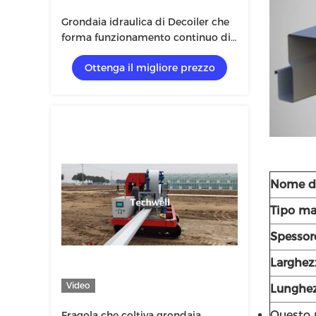
Grondaia idraulica di Decoiler che
forma funzionamento continuo di
spessore della macchina 0.8mm
Ottenga il migliore prezzo
Nome di
Tipo ma
Spessor
Larghez
Video
Lunghez
Questo 
Fragola che coltiva grondaia