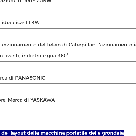
azione di rete: 7.5KW
 idraulica: 11KW
funzionamento del telaio di Caterpillar: L'azionamento i
 avanti, indietro e gira 360°.
arca di PANASONIC
tore: Marca di YASKAWA
del layout della macchina portatile della grondaia