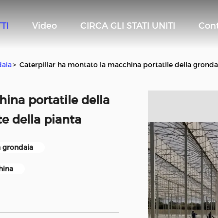
TI
Video
CIRCA GLI STATI UNITI
Cont
daia
>
Caterpillar ha montato la macchina portatile della grondai
ina portatile della
te della pianta
a grondaia
hina