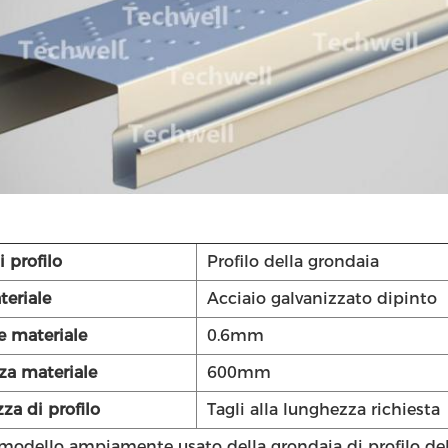
 profilo
Profilo della grondaia
teriale
Acciaio galvanizzato dipinto
e materiale
0.6mm
za materiale
600mm
za di profilo
Tagli alla lunghezza richiesta
modello ampiamente usato della grondaia di profilo del