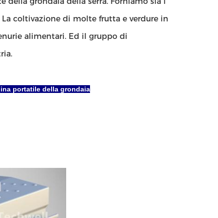
te della grondaia della serra. Forniamo sia i
. La coltivazione di molte frutta e verdure in
enurie alimentari. Ed il gruppo di
ria.
ina portatile della grondaia