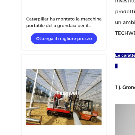
investit
prodotti
Caterpillar ha montato la macchina
un ambie
portatile della grondaia per il
sistema crescente della pianta
TECHWELL
Ottenga il migliore prezzo
Le caratt
1). Gron