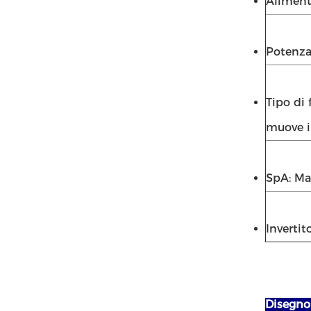
Aliment
Potenza
Tipo di 
muove in
SpA: M
Inverti
Disegno 