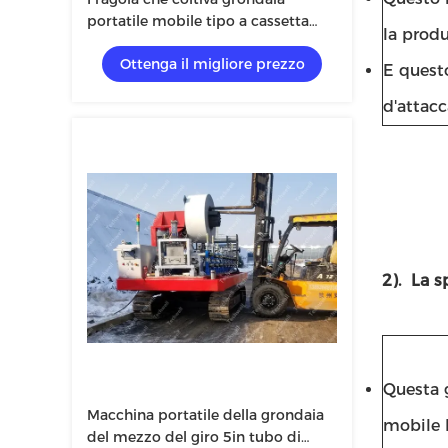
portatile mobile tipo a cassetta
la produ
che fa le macchine
Ottenga il migliore prezzo
E questo
d'attacc
2). La s
Questa g
Macchina portatile della grondaia
mobile h
del mezzo del giro 5in tubo di