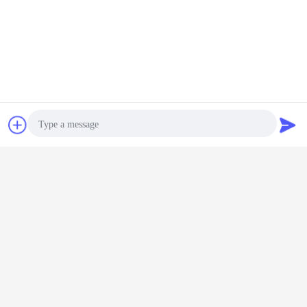
ecc ed anche usare alla ri-decorazione di vecchie costruzioni.
Chiacchierare
Richiedere un
preventivo
Photo
Video Call
Audio Call