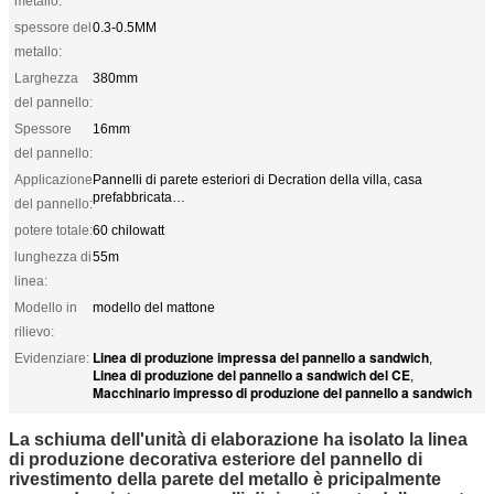
metallo:
spessore del
0.3-0.5MM
metallo:
Larghezza
380mm
del pannello:
Spessore
16mm
del pannello:
Applicazione
Pannelli di parete esteriori di Decration della villa, casa
prefabbricata…
del pannello:
potere totale:
60 chilowatt
lunghezza di
55m
linea:
Modello in
modello del mattone
rilievo:
Linea di produzione impressa del pannello a sandwich
Evidenziare:
,
Linea di produzione del pannello a sandwich del CE
,
Macchinario impresso di produzione del pannello a sandwich
La schiuma dell'unità di elaborazione ha isolato la linea
di produzione decorativa esteriore del pannello di
rivestimento della parete del metallo è pricipalmente