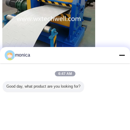
monica
6:47 AM
L'applicazione di Decrative ha isolato i pannelli di parete:
Good day, what product are you looking for?
I pannelli finiti sono il più nuovo risparmio di energia ed i prodotti
amichevoli economici che possano essere ampiamente usati in
annuncio pubblicitario, l'industria e costruzioni civili come la
costruzione temporanea, la villa, il bungalow, l'edificio per uffici, la
parete di countyard, l'edificio pubblico, casa prefabbricata, di
decorazione dell'interno e le pareti esterne, soffitti, strato
dell'isolamento termico delle pareti, tetti delle case e case ghiacciate