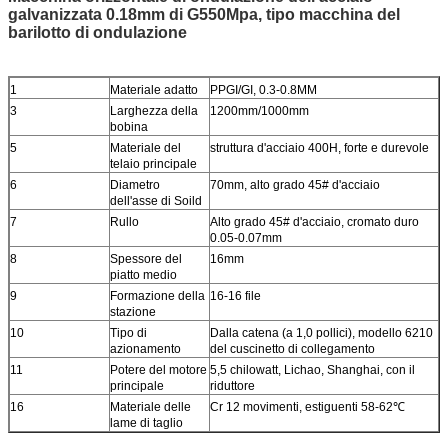
galvanizzata 0.18mm di G550Mpa, tipo macchina del
barilotto di ondulazione
1
Materiale adatto
PPGI/GI, 0.3-0.8MM
3
Larghezza della
1200mm/1000mm
bobina
5
Materiale del
struttura d'acciaio 400H, forte e durevole
telaio principale
6
Diametro
70mm, alto grado 45# d'acciaio
dell'asse di Soild
7
Rullo
Alto grado 45# d'acciaio, cromato duro
0.05-0.07mm
8
Spessore del
16mm
piatto medio
9
Formazione della
16-16 file
stazione
10
Tipo di
Dalla catena (a 1,0 pollici), modello 6210
azionamento
del cuscinetto di collegamento
11
Potere del motore
5,5 chilowatt, Lichao, Shanghai, con il
principale
riduttore
16
Materiale delle
Cr 12 movimenti, estiguenti 58-62℃
lame di taglio