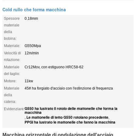
Cold rullo che forma macchina
Spessore
0.18mm
materiale
della
bobina:
Materiale:
G550Mpa
Velocità di
12m/min
rotazione:
Materiale
Cr12Mov, con estiguono HRC58-62
del taglio:
Motore:
11kw
Materiale
45# ha forgiato d'acciaio con l'estinzione di frequenza
della
catena:
G550 ha lustrato il rotolo delle mattonelle che forma la
Evidenziare:
macchina
Le mattonelle di tetto G550 rotolano precedente
,
,
PPGI ha lustrato le mattonelle che fanno la macchina
Macchina orizzontale di ondulazione dell'acciaio