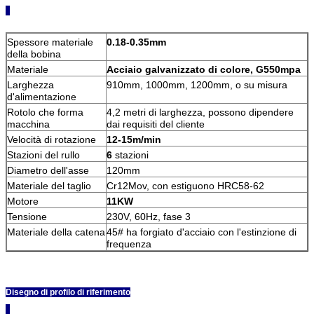
Spessore materiale
0.18-0.35mm
della bobina
Materiale
Acciaio galvanizzato di colore, G550mpa
Larghezza
910mm, 1000mm, 1200mm, o su misura
d'alimentazione
Rotolo che forma
4,2 metri di larghezza, possono dipendere
macchina
dai requisiti del cliente
Velocità di rotazione
12-15m/min
Stazioni del rullo
6
stazioni
Diametro dell'asse
120mm
Materiale del taglio
Cr12Mov, con estiguono HRC58-62
Motore
11KW
Tensione
230V, 60Hz, fase 3
Materiale della catena
45# ha forgiato d'acciaio con l'estinzione di
frequenza
Disegno di profilo di riferimento