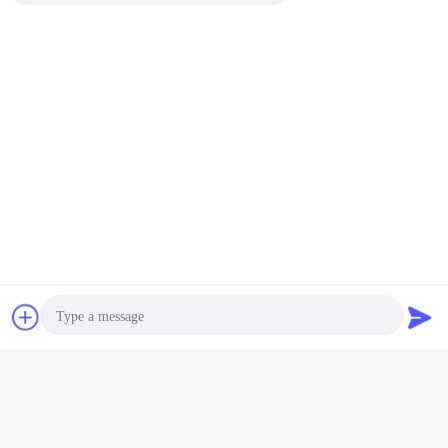
Chiacchierare
Richiedere un
preventivo
Rotolo ex Machine
Roll apparecchiature facenti
Etichette:
,
,
lamiera rotolare Formatrici
Ottieni il miglior prezzo per
Photo