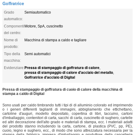
Goffratrice
Grado
Semiautomatico
automatico:
Componenti
Motore, SpA, cuscinetto
del centro:
Nome di
Macchina di stampa a caldo e tagliare
prodotto:
Tipo della
Semi automatici
macchina:
Pressa di stampaggio di goffratura di calore
Evidenziare:
,
pressa di stampaggio di calore d'acciaio del metallo
,
Goffratrice d'acciaio di Digital
Pressa di stampaggio di goffratura di cuoio di calore della macchina di
stampa a caldo di Digital
Sono usati per caldo timbrando tutti i tipi di di alluminio colorato ed imprimendo
o i generi differenti taglianti di immagini, abbigliamento che ettichettano,
cartoline d'auguri, modello depositato, copertina di libri, taccuino, cartoni
d'imballaggio, contenitori di carta, sacchi di carta, cuscinetto di sughero, cartelle
ed altri decorazione dell'alto grado e materiali di stampa, ecc. I materiali adatti
del prodotto stanno includendo la carta, cartone, di plastica (PVC, pp, PE),
cuoio, legno e sughero, ecc., di modo che sono attrezzatura necessaria per la
stampa della fabbrica, impresa d'imballaggio e produttore della cancelleria