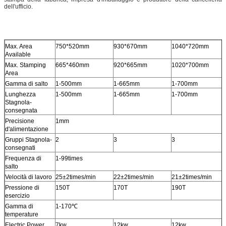
dell'ufficio.
Max. Area
750*520mm
930*670mm
1040*720mm
Available
Max. Stamping
665*460mm
920*665mm
1020*700mm
Area
Gamma di salto
1-500mm
1-665mm
1-700mm
Lunghezza
1-500mm
1-665mm
1-700mm
Stagnola-
consegnata
Precisione
1mm
d'alimentazione
Gruppi Stagnola-
2
3
3
consegnati
Frequenza di
1-99times
salto
Velocità di lavoro
25±2times/min
22±2times/min
21±2times/min
Pressione di
150T
170T
190T
esercizio
Gamma di
1-170℃
temperature
Electric Power
7kw
12kw
12kw