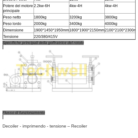
Potere del motore
2.2kw-6H
4kw-4H
4kw-4H
principale
Peso netto
1800kg
3200kg
3800kg
Peso lordo
2000kg
3400kg
4000kg
Dimensione
1900*1450*1950mm
1800*1900*2150mm
2100*2100*2300m
Tensione
220/380/415V
Specifiche principali della goffratrice del rotolo
Flusso di funzionamento
Decoiler - imprimendo - tensione – Recoiler