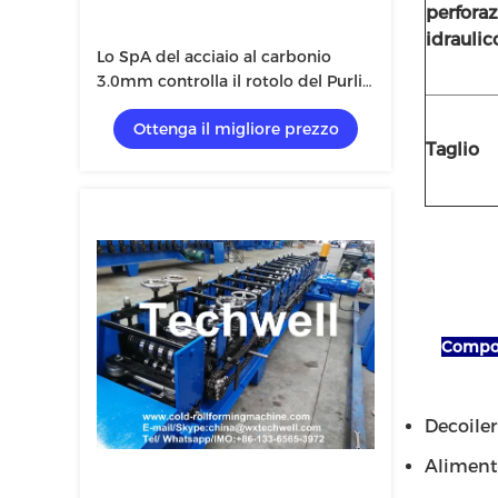
perfora
idraulic
Lo SpA del acciaio al carbonio
3.0mm controlla il rotolo del Purlin
della CZ che forma la macchina
Ottenga il migliore prezzo
Taglio
Compon
Decoiler -
Alimentaz