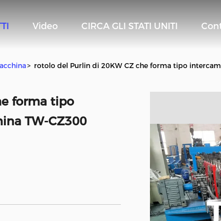
TI
Video
CIRCA GLI STATI UNITI
Cont
acchina
>
rotolo del Purlin di 20KW CZ che forma tipo interc
he forma tipo
china TW-CZ300