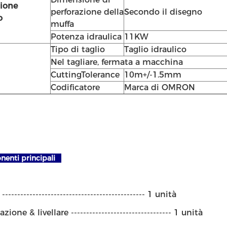
zione
perforazione della
Secondo il disegno
o
muffa
Potenza idraulica
11KW
Tipo di taglio
Taglio idraulico
Nel tagliare, fermata a macchina
CuttingTolerance
10m+/-1.5mm
Codificatore
Marca di OMRON
enti principali
---------------------------------------------- 1 unità
ione & livellare --------------------------------- 1 unità