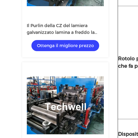
Il Purlin della CZ del lamiera
galvanizzato lamina a freddo la
formazione della macchina con il
Ottenga il migliore prezzo
dispositivo di Pre-taglio & la
trasmissione a catena a 1,5 pollici
Rotolo 
che fa p
Disposit