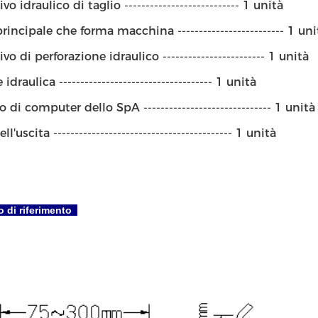
vo idraulico di taglio --------------------------- 1 unità
rincipale che forma macchina ------------------------- 1 uni
vo di perforazione idraulico ------------------------ 1 unità
idraulica ------------------------------------ 1 unità
 di computer dello SpA ------------------------------ 1 unità
l'uscita ------------------------------------------ 1 unità
 di riferimento