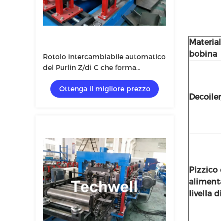
Material
bobina
Rotolo intercambiabile automatico
del Purlin Z/di C che forma
macchina con il tipo idraulico di
Ottenga il migliore prezzo
taglio
Decoiler
Pizzico
aliment
livella 