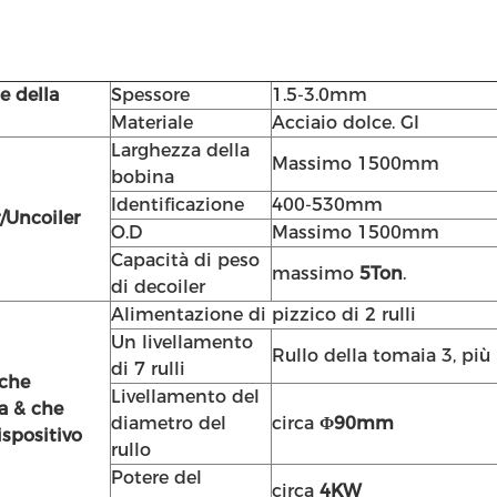
e della
Spessore
1.5-3.0mm
Materiale
Acciaio dolce. GI
Larghezza della
Massimo 1500mm
bobina
Identificazione
400-530mm
/Uncoiler
O.D
Massimo 1500mm
Capacità di peso
massimo
5Ton
.
di decoiler
Alimentazione di pizzico di 2 rulli
Un livellamento
Rullo della tomaia 3, più 
di 7 rulli
 che
Livellamento del
a & che
diametro del
circa
Φ90mm
dispositivo
rullo
Potere del
circa
4KW