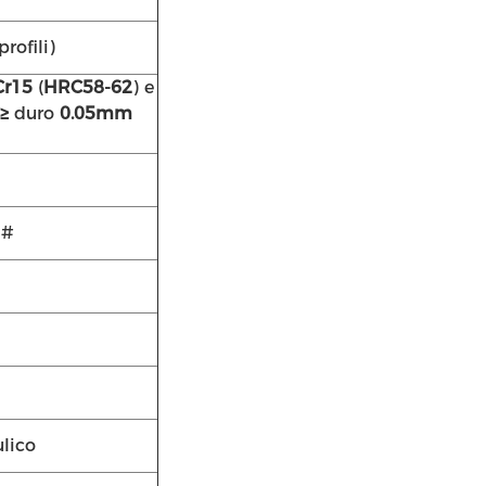
rofili)
Cr15
(
HRC58-62
) e
≥
duro
0.05mm
5#
ulico