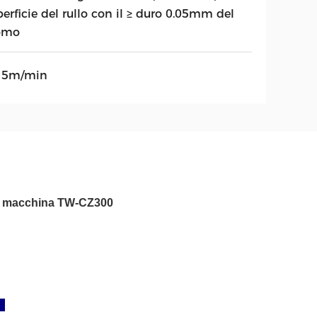
erficie del rullo con il ≥ duro 0.05mm del
omo
15m/min
o a macchina TW-CZ300
a