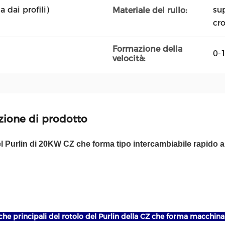
 dai profili)
sup
Materiale del rullo:
cr
Formazione della
0-
velocità:
zione di prodotto
el Purlin di 20KW CZ che forma tipo intercambiabile rapid
che principali del rotolo del Purlin della CZ che forma macchin