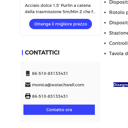
Dispositi
Acciaio dolce 1,5' Purlin a catena
della trasmissione 5m/Min Z che fa
Rotolo p
macchina
Dispositi
Ottenga il migliore prezzo
Stazione 
Controllo
CONTATTICI
Tavola del
86-510-83133431
monica@wxtechwell.com
Disegno
86-510-83133431
Contatto ora