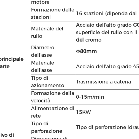
motore
Formazione delle
16 stazioni (dipenda dai p
stazioni
Acciaio dell'alto grado
G
Materiale del
superficie del rullo con il
rullo
del
cromo
Diametro
Φ80mm
dell'asse
principale
Materiale
arte
Acciaio dell'alto grado 4
dell'asse
Tipo di
Trasmissione a catena
azionamento
Formazione della
0-15m/min
velocità
Alimentazione di
15KW
rete
Tipo di
Tipo di perforazione idra
perforazione
ivo di
Dimensione di