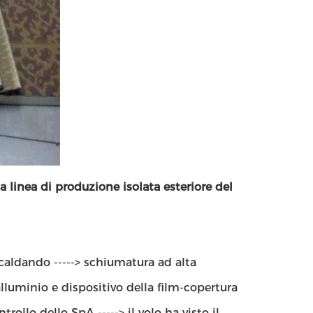
a linea di produzione isolata esteriore del
riscaldando -----> schiumatura ad alta
alluminio e dispositivo della film-copertura
ollo dello SpA -----> il volo ha visto il