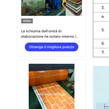
3.
4.
Video
5.
La schiuma dell'unità di
elaborazione ha isolato interno |
Pannello di parete esteriore della
6.
Ottenga il migliore prezzo
facciata del metallo che fa
7.
macchina