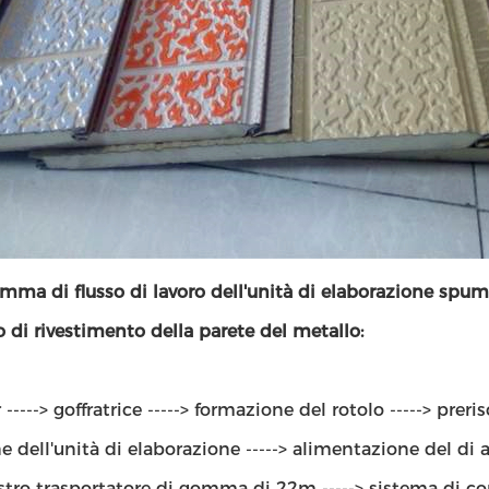
amma di flusso di lavoro dell'unità di elaborazione spum
 di rivestimento della parete del metallo:
 -----> goffratrice -----> formazione del rotolo -----> pre
e dell'unità di elaborazione -----> alimentazione del di 
astro trasportatore di gomma di 22m -----> sistema di contr