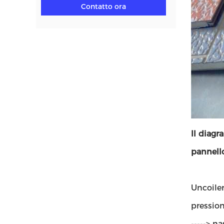
Contatto ora
Il diagr
pannello
Uncoiler
pression
-----> n