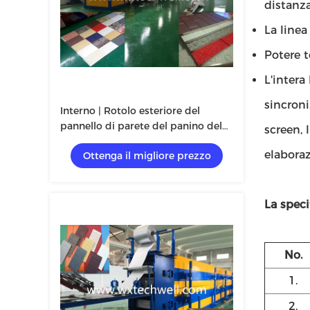
distanz
La line
Potere t
L'inter
sincroni
Interno | Rotolo esteriore del
pannello di parete del panino del
screen, 
metallo che forma macchina con il
elabora
Ottenga il migliore prezzo
nastro trasportatore
La speci
No.
1.
2.