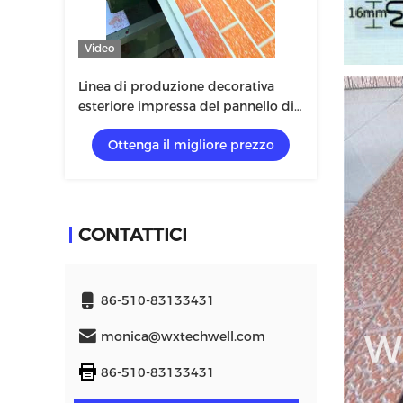
Video
Linea di produzione decorativa
esteriore impressa del pannello di
rivestimento della parete del
Ottenga il migliore prezzo
metallo del modello del mattone
CONTATTICI
86-510-83133431
monica@wxtechwell.com
86-510-83133431