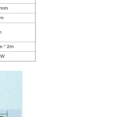
.5mm
9m
m
m * 2m
KW