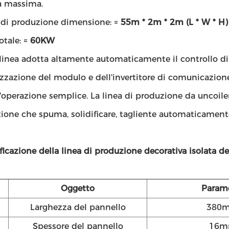
a massima.
a di produzione dimensione: ≈
55m * 2m * 2m (L * W * H)
otale: ≈
60KW
a linea adotta altamente automaticamente il controllo d
zzazione del modulo e dell'invertitore di comunicazion
l'operazione semplice. La linea di produzione da uncoiler,
zione che spuma, solidificare, tagliente automaticament
ficazione della linea di produzione decorativa isolata de
Oggetto
Param
Larghezza del pannello
380
Spessore del pannello
16