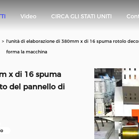
TI
Video
CIRCA GLI STATI UNITI
Cont
>
l'unità di elaborazione di 380mm x di 16 spuma rotolo decora
forma la macchina
mm x di 16 spuma
ato del pannello di
io