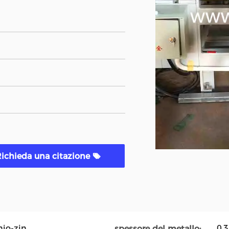
ichieda una citazione
nio-zin
0.
spessore del metallo: