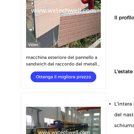
Il profi
Video
macchina esteriore del pannello a
sandwich del raccordo del metallo
della decorazione dell'unità di
L'estate
Ottenga il migliore prezzo
elaborazione di 16x380mm
L'intera
del nast
schiumat